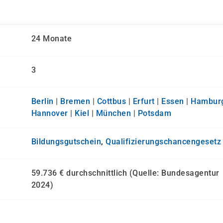
24 Monate
3
Berlin
|
Bremen
|
Cottbus
|
Erfurt
|
Essen
|
Hambur
Hannover
|
Kiel
|
München
|
Potsdam
Bildungsgutschein
,
Qualifizierungs­chancen­gesetz
59.736 € durchschnittlich (Quelle: Bundesagentur
2024)