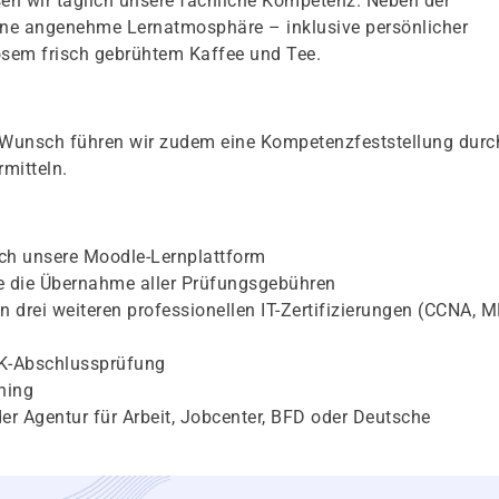
n wir täglich unsere fachliche Kompetenz. Neben der
eine angenehme Lernatmosphäre – inklusive persönlicher
sem frisch gebrühtem Kaffee und Tee.
f Wunsch führen wir zudem eine Kompetenzfeststellung durc
mitteln.
rch unsere Moodle-Lernplattform
 die Übernahme aller Prüfungsgebühren
n drei weiteren professionellen IT-Zertifizierungen (CCNA, M
HK-Abschlussprüfung
hing
er Agentur für Arbeit, Jobcenter, BFD oder Deutsche