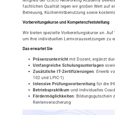
Mitglied der CISCO Networking Academy beweise
fachlichen Qualität legen wir großen Wert auf 
Betreuung, Küchenmitbenutzung sowie kostenlo
Vorbereitungskurse und Kompetenzfeststellung
Wir bieten spezielle Vorbereitungskurse an. Au
um Ihre individuellen Lernvoraussetzungen zu er
Das erwartet Sie
Präsenzunterricht
mit Dozent, ergänzt du
Umfangreiche Schulungsunterlagen
sowie
Zusätzliche IT-Zertifizierungen
: Erwerb vo
102 und LPIC-1)
Intensive Prüfungsvorbereitung
für die I
Betriebspraktikum
und individuelles Coac
Fördermöglichkeiten
: Bildungsgutschein d
Rentenversicherung