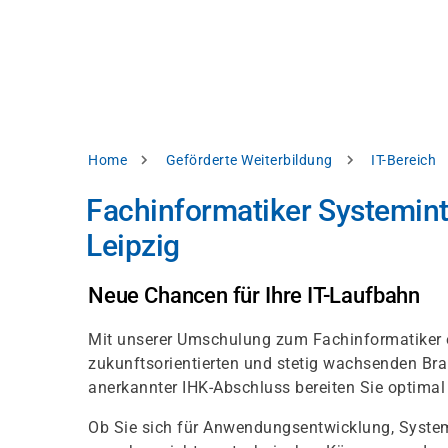
Direkt
alysieren,
zum
Inhalt
rbessern
d
levante
halte
zuzeigen.
Pfadnavigation
Home
Geförderte Weiterbildung
IT-Bereich
Alles
Fachinformatiker Systemint
akzeptieren
Leipzig
Einstellungen
Ablehnen
Neue Chancen für Ihre IT-Laufbahn
Mit unserer Umschulung zum Fachinformatiker e
ressum
Datenschutzhinweis
zukunftsorientierten und stetig wachsenden Bra
anerkannter IHK-Abschluss bereiten Sie optimal
Ob Sie sich für Anwendungsentwicklung, System