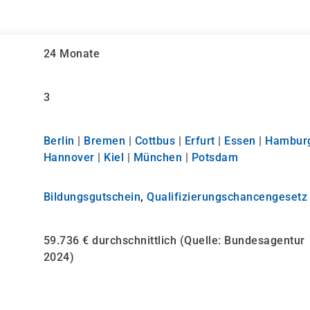
24 Monate
3
Berlin
|
Bremen
|
Cottbus
|
Erfurt
|
Essen
|
Hambur
Hannover
|
Kiel
|
München
|
Potsdam
Bildungsgutschein
,
Qualifizierungs­chancen­gesetz
59.736 € durchschnittlich (Quelle: Bundesagentur
2024)