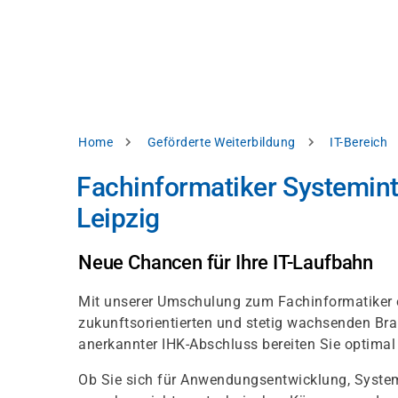
Direkt
alysieren,
zum
Inhalt
rbessern
d
levante
halte
zuzeigen.
Pfadnavigation
Home
Geförderte Weiterbildung
IT-Bereich
Alles
Fachinformatiker Systemint
akzeptieren
Leipzig
Einstellungen
Ablehnen
Neue Chancen für Ihre IT-Laufbahn
Mit unserer Umschulung zum Fachinformatiker e
ressum
Datenschutzhinweis
zukunftsorientierten und stetig wachsenden Bra
anerkannter IHK-Abschluss bereiten Sie optimal
Ob Sie sich für Anwendungsentwicklung, System