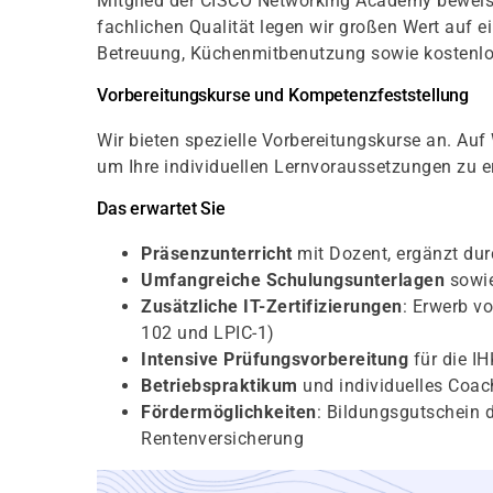
Mitglied der CISCO Networking Academy beweise
fachlichen Qualität legen wir großen Wert auf 
Betreuung, Küchenmitbenutzung sowie kostenlo
Vorbereitungskurse und Kompetenzfeststellung
Wir bieten spezielle Vorbereitungskurse an. Au
um Ihre individuellen Lernvoraussetzungen zu er
Das erwartet Sie
Präsenzunterricht
mit Dozent, ergänzt du
Umfangreiche Schulungsunterlagen
sowie
Zusätzliche IT-Zertifizierungen
: Erwerb vo
102 und LPIC-1)
Intensive Prüfungsvorbereitung
für die I
Betriebspraktikum
und individuelles Coac
Fördermöglichkeiten
: Bildungsgutschein d
Rentenversicherung