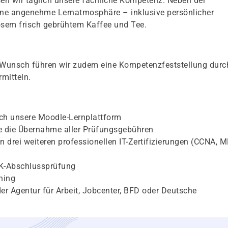
n wir täglich unsere fachliche Kompetenz. Neben der
eine angenehme Lernatmosphäre – inklusive persönlicher
sem frisch gebrühtem Kaffee und Tee.
f Wunsch führen wir zudem eine Kompetenzfeststellung durc
mitteln.
rch unsere Moodle-Lernplattform
 die Übernahme aller Prüfungsgebühren
n drei weiteren professionellen IT-Zertifizierungen (CCNA, M
HK-Abschlussprüfung
hing
er Agentur für Arbeit, Jobcenter, BFD oder Deutsche