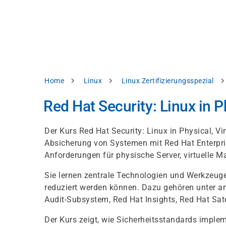
Skip
e
to
bsite
main
d
content
splay
levant
ntent.
Breadcrumb
Home
Linux
Linux Zertifizierungsspezial
Accept
all
Red Hat Security: Linux in P
Settings
Der Kurs Red Hat Security: Linux in Physical, Vi
Reject
Absicherung von Systemen mit Red Hat Enterpris
Anforderungen für physische Server, virtuelle 
int
Privacy
Sie lernen zentrale Technologien und Werkzeuge
notice
reduziert werden können. Dazu gehören unter 
Audit-Subsystem, Red Hat Insights, Red Hat Sat
Der Kurs zeigt, wie Sicherheitsstandards impl