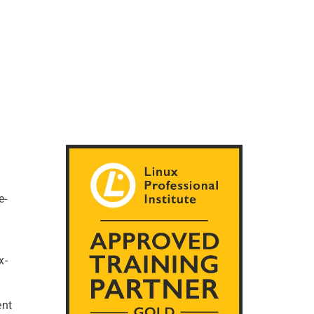
e-
x-
ent