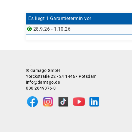
RH415-RHEL-SEC
Die Inhalte verbinden Sicherheitskonzepte, Co
Erfahrung mit Systemadministration in phy
Automatisierungsarchitektinnen und -archi
lernen, bestehende Systeme zu bewerten und Än
Ansible Automation Platform unterstütze
Es liegt 1 Garantietermin vor
Technische Verantwortliche für private Re
Der Kurs unterstützt Unternehmen dabei, Sicher
nachweisbar einzuhalten und wiederkehrende Ko
28.9.26 - 1.10.26
® damago GmbH
Yorckstraße 22 - 24 14467 Potsdam
info@damago.de
030 2849376-0