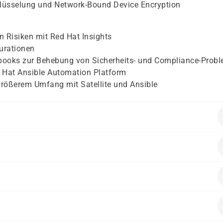
hlüsselung und Network-Bound Device Encryption
n Risiken mit Red Hat Insights
gurationen
ybooks zur Behebung von Sicherheits- und Compliance-Prob
d Hat Ansible Automation Platform
größerem Umfang mit Satellite und Ansible
r fundierte Kenntnisse in der Administration von Red Hat
temadministration, die für Red Hat Enterprise Linux-Systeme
Prüfung der passenden Vorkenntnisse wird empfohlen
eer, zum Beispiel EX294/RHCE, oder vergleichbare praktische
.2, Ansible Core 2.14, Red Hat Ansible Automation Platform 2
stratoren für physische und virtuelle Linux-Infrastruktur
 Red Hat Enterprise Linux-Systemen
 Compliance, Audit und Risikomanagement
iance- und Automatisierungsanforderungen
chutzanforderungen in Linux-Umgebungen umsetzen müssen