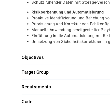
Schutz ruhender Daten mit Storage-Versc
Risikoerkennung und Automatisierung
Proaktive Identifizierung und Behebung vo
Priorisierung und Korrektur von Fehlkonfi
Manuelle Anwendung bereitgestellter Pla
Einführung in die Automatisierung mit Re
Umsetzung von Sicherheitskorrekturen in 
Objectives
Für eine erfolgreiche Teilnahme sollten Sie übe
Target Group
Enterprise Linux verfügen.
Der Kurs richtet sich an Fachkräfte aus der Sys
Teilnahme an einem Einstufungstest zur 
Requirements
Server und Infrastrukturen verantwortlich sind.
Zertifizierung als Red Hat Certified Engin
Erfahrung
Der Kurs basiert auf Red Hat Enterprise Linux 9
Systemadministratorinnen und Systemadmini
Sichere Kenntnisse in der Verwaltung von
Code
Red Hat Satellite 6.14 und OpenSCAP 1.3.7.
IT-Sicherheitsfachkräfte mit Aufgaben in
Grundverständnis von Sicherheits-, Compl
Fachkräfte, die Sicherheits- und Datens