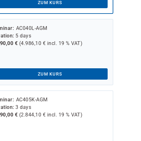
ZUM KURS
minar
AC040L-AGM
ation
5 days
190,00
€
(
4.986,10
€ incl.
19 %
VAT)
ZUM KURS
minar
AC405K-AGM
ation
3 days
390,00
€
(
2.844,10
€ incl.
19 %
VAT)