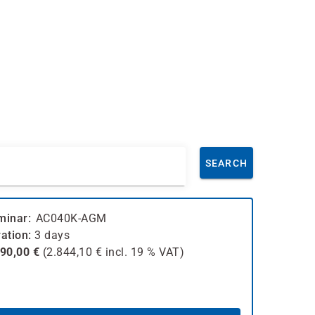
SEARCH
minar
AC040K-AGM
ation
3 days
390,00
€
(
2.844,10
€ incl.
19 %
VAT)