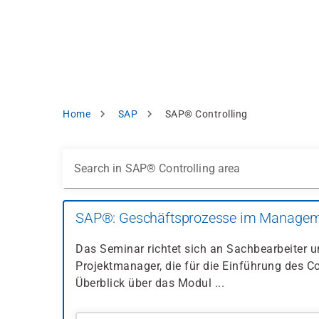
Skip
e
to
bsite
main
d
content
splay
levant
ntent.
Breadcrumb
Home
SAP
SAP® Controlling
Accept
all
Settings
Search in SAP® Controlling area
Reject
SAP®: Geschäftsprozesse im Manageme
int
Privacy
Das Seminar richtet sich an Sachbearbeiter u
notice
Projektmanager, die für die Einführung des Co
Überblick über das Modul ...