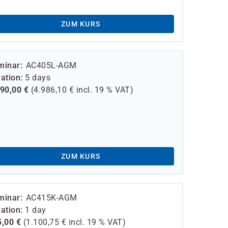
ZUM KURS
minar
AC405L-AGM
ation
5 days
190,00
€
(
4.986,10
€ incl.
19 %
VAT)
ZUM KURS
minar
AC415K-AGM
ation
1 day
5,00
€
(
1.100,75
€ incl.
19 %
VAT)