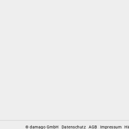
Footer
® damago GmbH
Datenschutz
AGB
Impressum
Hi