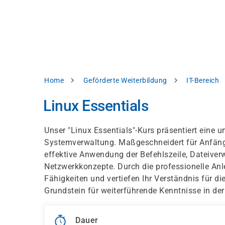
Direkt
alysieren,
zum
Inhalt
rbessern
d
levante
halte
zuzeigen.
Pfadnavigation
Home
Geförderte Weiterbildung
IT-Bereich
Alles
Linux Essentials
akzeptieren
Einstellungen
Unser "Linux Essentials"-Kurs präsentiert eine 
Systemverwaltung. Maßgeschneidert für Anfänge
Ablehnen
effektive Anwendung der Befehlszeile, Dateiver
Netzwerkkonzepte. Durch die professionelle Anle
Fähigkeiten und vertiefen Ihr Verständnis für di
ressum
Datenschutzhinweis
Grundstein für weiterführende Kenntnisse in der
Dauer