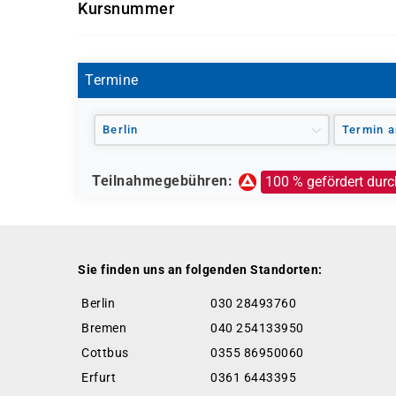
Kursnummer
gefördert oder vollständig finanziert werden. 
GW0504
Agentur für Arbeit (Bildungsgutschein nach
Jobcenter (können eine Förderung empfehl
Termine
erfolgt durch die Agentur für Arbeit)
Berufsförderungsdienst (BFD) der Bundes
Deutsche Rentenversicherung
Berlin
Termin a
Europäischer Sozialfonds (ESF)
Weitere öffentliche oder private Kostenträ
Teilnahmegebühren:
100 % gefördert durc
Ob eine Förderung oder Kostenübernahme möglich
individuellen Prüfung Ihrer persönlichen Vorau
Sie finden uns an folgenden Standorten:
Berlin
030 28493760
Bremen
040 254133950
Cottbus
0355 86950060
Erfurt
0361 6443395