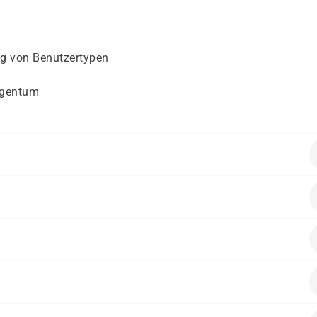
ng von Benutzertypen
igentum
geschlossenes Studium oder mind. 3 Jahre Berufserfahrun
eitssuchende, die sich im IT-Bereich weiterbilden wollen
persönlichen Voraussetzungen – durch verschiedene Kostentr