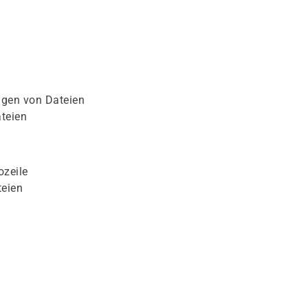
gen von Dateien
teien
ozeile
teien