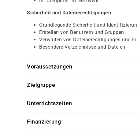
Ihr Computer im Netzwerk
Sicherheit und Dateiberechtigungen
Grundlegende Sicherheit und Identifizieru
Erstellen von Benutzern und Gruppen
Verwalten von Dateiberechtigungen und E
Besondere Verzeichnisse und Dateien
Voraussetzungen
persönliches Gespräch
Zielgruppe
abgeschlossene Berufsausbildung oder ab
IT-Bereich oder damago Eignungstest
arbeitssuchende Fachinformatiker
Unterrichtszeiten
Quereinsteiger mit IT-Kenntnissen oder Arb
08:00 - 16:00 Uhr
Finanzierung
Diese Weiterbildung kann – bei Vorliegen der 