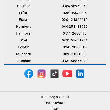
Cottbus
0355 86950060
Erfurt
0361 6443395
Essen
0201 24344410
Hamburg
040 254133950
Hannover
0511 2600493
Kiel
0431 55681231
Leipzig
0341 3086816
München
089 45081660
Potsdam
0331 58565280
Footer
® damago GmbH
Menu
Datenschutz
AGB