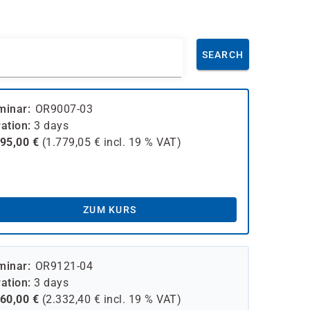
SEARCH
minar
OR9007-03
ation
3 days
495,00
€
(
1.779,05
€ incl.
19 %
VAT)
ZUM KURS
minar
OR9121-04
ation
3 days
960,00
€
(
2.332,40
€ incl.
19 %
VAT)