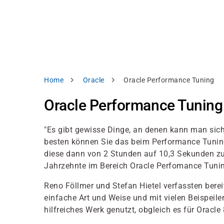
Skip
e
to
bsite
main
d
content
splay
levant
ntent.
Breadcrumb
Home
Oracle
Oracle Performance Tuning
Accept
all
Oracle Performance Tunin
Settings
"Es gibt gewisse Dinge, an denen kann man sich 
Reject
besten können Sie das beim Performance Tuning 
diese dann von 2 Stunden auf 10,3 Sekunden zu 
Jahrzehnte im Bereich Oracle Perfomance Tuni
int
Privacy
notice
Reno Föllmer
und
Stefan Hietel verfassten bere
einfache Art und Weise und mit vielen Beispei
hilfreiches Werk genutzt, obgleich es für Oracl