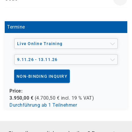
Exam Title: Certified Cloud Security Engineer
Cloud Security Administrator
EC1010ITS
Exam Code: 312-40
Cloud Security Analyst
Number of Questions: 125
Cloud Security Specialist
Duration: 4 hours
Termine
Cloud Security Operations Lead
Test Format: Multiple Choice
inkl. Seminarunterlagen, exkl. Verpflegung
Live Online Training
9.11.26 - 13.11.26
NON-BINDING INQUIRY
Price:
3.950,00
€
(
4.700,50
€ incl.
19 %
VAT)
Durchführung ab 1 Teilnehmer