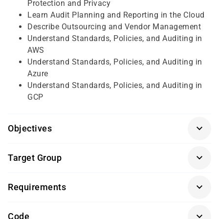
Protection and Privacy
Learn Audit Planning and Reporting in the Cloud
Describe Outsourcing and Vendor Management
Understand Standards, Policies, and Auditing in
AWS
Understand Standards, Policies, and Auditing in
Azure
Understand Standards, Policies, and Auditing in
GCP
Objectives
Für eine optimale Teilnahme am Kurs empfehlen wir
Target Group
folgende Vorkenntnisse:
Fundierte Kenntnisse im Bereich Network Security
Cloud Security Engineer
Requirements
Management
Cloud Security Consultant
Grundlegendes Verständnis von Cloud-
Prüfung und Zertifizierung
Cloud Security Architect
Computing-Konzepten
Code
Cloud Security Manager