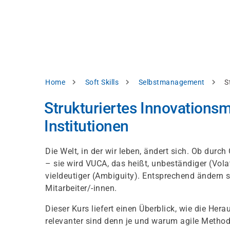
Skip
e
to
bsite
main
d
content
splay
levant
ntent.
Breadcrumb
Home
Soft Skills
Selbstmanagement
S
Accept
all
Strukturiertes Innovation
Settings
Institutionen
Reject
Die Welt, in der wir leben, ändert sich. Ob durc
– sie wird VUCA, das heißt, unbeständiger (Volat
int
Privacy
vieldeutiger (Ambiguity). Entsprechend ändern
notice
Mitarbeiter/-innen.
Dieser Kurs liefert einen Überblick, wie die H
relevanter sind denn je und warum agile Method