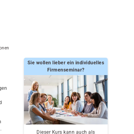
ionen
Sie wollen lieber ein individuelles
Firmenseminar?
ngen
d
n
.
Dieser Kurs kann auch als