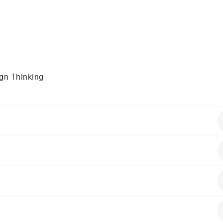
ign Thinking
en folgende Vorkenntnisse mitbringen:
räfte.
alten.