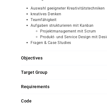
Auswahl geeigneter Kreativitätstechniken
kreatives Denken
Teamfähigkeit
Aufgaben strukturieren mit Kanban
Projektmanagement mit Scrum
Produkt- und Service Design mit Des
Fragen & Case Studies
Objectives
Für diesen Kurs sollten die Kursteilnehmer/-inn
Target Group
keine
Dieser Kurs richtet sich an Fach- und Führungsk
Requirements
Getränke und Snacks sind im Seminarpreis enth
Code