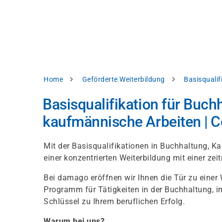
Skip
e
to
bsite
main
d
content
splay
levant
ntent.
Breadcrumb
Home
Geförderte Weiterbildung
Basisqualif
Accept
all
Basisqualifikation für Buch
Settings
kaufmännische Arbeiten | C
Reject
Mit der Basisqualifikationen in Buchhaltung, Ka
einer konzentrierten Weiterbildung mit einer ze
int
Privacy
Bei damago eröffnen wir Ihnen die Tür zu einer W
notice
Programm für Tätigkeiten in der Buchhaltung, i
Schlüssel zu Ihrem beruflichen Erfolg.
Warum bei uns?