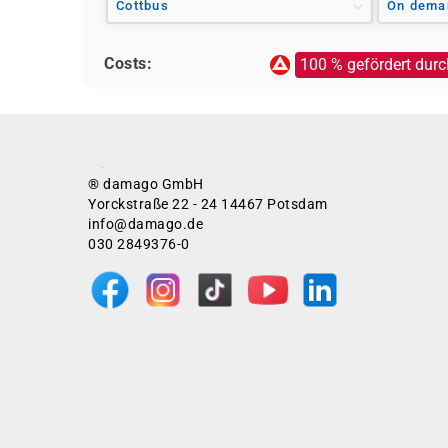
Cottbus
On dema
Costs:
100 % gefördert durc
® damago GmbH
Yorckstraße 22 - 24 14467 Potsdam
info@damago.de
030 2849376-0