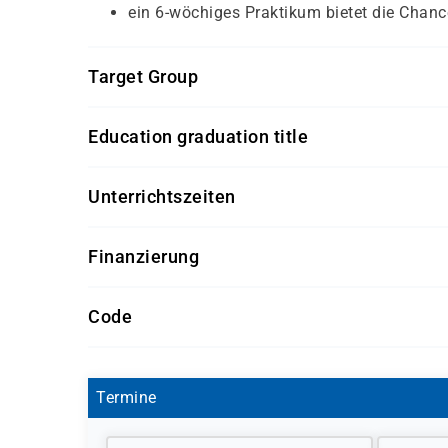
ein 6-wöchiges Praktikum bietet die Chance
Target Group
Arbeitssuchende mit Berufserfahrung, auch Que
Education graduation title
Trägerzertifikat von damago mit besuchten Kur
Unterrichtszeiten
08:00 - 15:00 Uhr
Finanzierung
Eine Förderung und Gesamtkostenübernahme die
Code
Arbeitsagenturen (SGB III) und Jobcenter (
CO0440
BFD (Berufsförderungsdienst der Bundesw
Deutsche Rentenversicherung
Termine
Europäischer Sozialfond (ESF)
oder anderer Kostenträger ist bei Eignung mögli