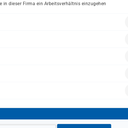
 in dieser Firma ein Arbeitsverhältnis einzugehen
reinsteiger, die eine kaufmännische Tätigkeit aufnehmen wo
sinhalten
ser zugelassenen Weiterbildung seitens
SGB II) mittels Bildungsgutschein
ehr)
ch.