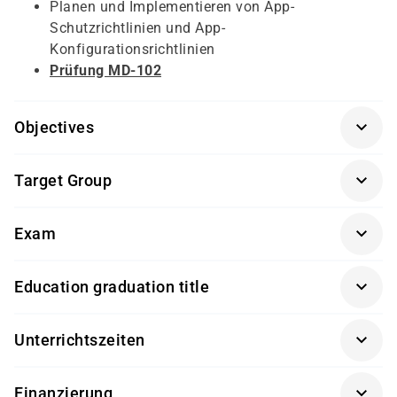
Planen und Implementieren von App-
Schutzrichtlinien und App-
Konfigurationsrichtlinien
Prüfung MD-102
Objectives
persönliches Gespräch
Target Group
abgeschlossene Berufsausbildung oder
abgeschlossenes Studium oder mind. 3 Jahre
arbeitssuchende Fachinformatiker
Exam
Berufserfahrung im IT-Bereich oder damago
Quereinsteiger mit IT-Kenntnissen oder
Eignungstest
Arbeitssuchende, die sich im IT-Bereich
MD-102: Endpoint Administrator
Education graduation title
weiterbilden wollen
Modern Desktop Administrator Associate
Unterrichtszeiten
08:00 - 16:00 Uhr
Finanzierung