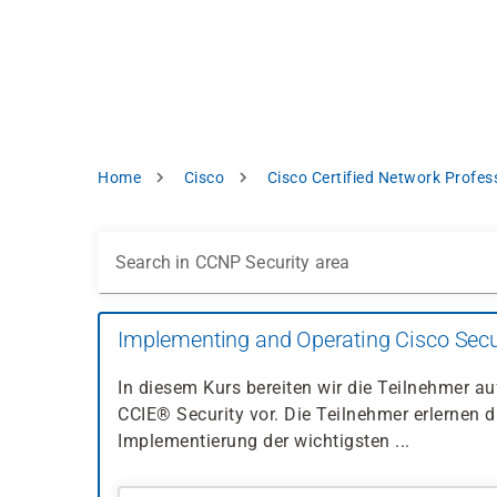
Skip
e
to
bsite
main
d
content
splay
levant
ntent.
Breadcrumb
Home
Cisco
Cisco Certified Network Profe
Accept
all
Settings
Search in CCNP Security area
Reject
Implementing and Operating Cisco Secu
int
Privacy
In diesem Kurs bereiten wir die Teilnehmer a
notice
CCIE® Security vor. Die Teilnehmer erlernen d
Implementierung der wichtigsten ...