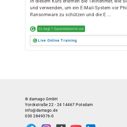
In diesem Kurs erlernen die Teilnehmer, wie s
und verwenden, um ein E-Mail-System vor Ph
Ransomware zu schützen und die E ...
Es liegt 1 Garantietermin vor
Live Online Training
® damago GmbH
Yorckstraße 22 - 24 14467 Potsdam
info@damago.de
030 2849376-0