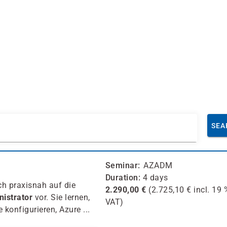
SEA
Seminar
AZADM
Duration
4 days
ich praxisnah auf die
2.290,00
€
(
2.725,10
€ incl.
19 
istrator
vor. Sie lernen,
VAT)
 konfigurieren, Azure ...