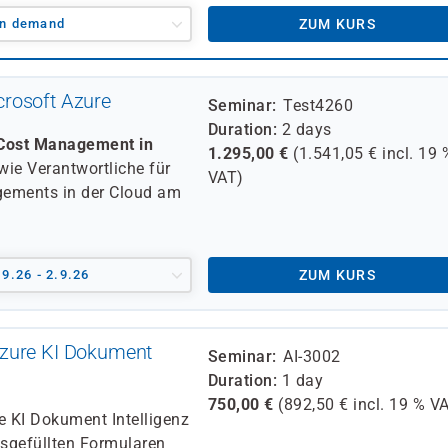
n demand
ZUM KURS
rosoft Azure
Seminar
Test4260
Duration
2 days
 Cost Management in
1.295,00
€
(
1.541,05
€ incl.
19 
wie Verantwortliche für
VAT)
gements in der Cloud am
.9.26 - 2.9.26
ZUM KURS
Azure KI Dokument
Seminar
AI-3002
Duration
1 day
750,00
€
(
892,50
€ incl.
19 %
VA
e KI Dokument Intelligenz
usgefüllten Formularen