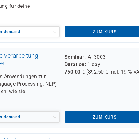
ung für deine
n demand
ZUM KURS
e Verarbeitung
Seminar
AI-3003
es
Duration
1 day
750,00
€
(
892,50
€ incl.
19 %
VA
von Anwendungen zur
anguage Processing, NLP)
en, wie sie
n demand
ZUM KURS