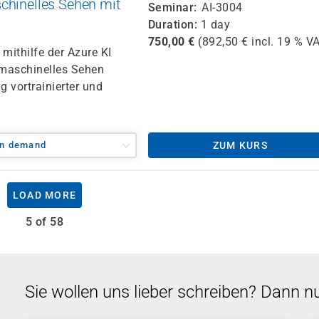
chinelles Sehen mit
Seminar
AI-3004
Duration
1 day
750,00
€
(
892,50
€ incl.
19 %
VA
 mithilfe der Azure KI
 maschinelles Sehen
 vortrainierter und
n demand
ZUM KURS
LOAD MORE
5 of 58
Sie wollen uns lieber schreiben? Dann n