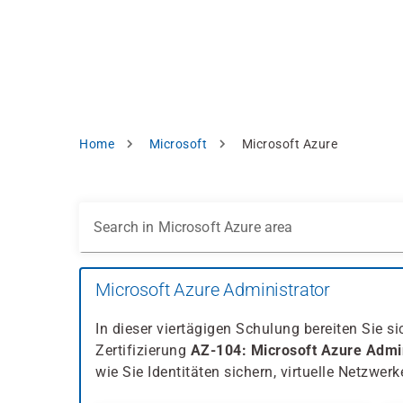
Skip
e
to
bsite
main
d
content
splay
levant
ntent.
Breadcrumb
Home
Microsoft
Microsoft Azure
Accept
all
Settings
Search in Microsoft Azure area
Reject
Microsoft Azure Administrator
int
Privacy
notice
In dieser viertägigen Schulung bereiten Sie s
Zertifizierung
AZ-104: Microsoft Azure Admin
wie Sie Identitäten sichern, virtuelle Netzwerke