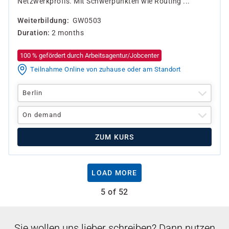
Netzwerkprofis. Mit Schwerpunkten wie Routing ...
Weiterbildung
GW0503
Duration
2 months
100 % gefördert durch Arbeitsagentur/Jobcenter
Teilnahme Online von zuhause oder am Standort
Berlin
On demand
ZUM KURS
LOAD MORE
5 of 52
Sie wollen uns lieber schreiben? Dann nutzen