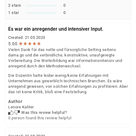
2 stars
0
1 star
0
Es war ein anregender und intensiver Input.
Created: 21.05.2023
★
★
★
★
★
★
★
★
★
★
5.00
Vielen Dank für das nette und fürsorgliche Setting seitens
dama.go und die verbindliche, konstruktive, unaufgeregte
Vorbereitung. Die Weiterbildung war informationsintensiv und
anregend durch den Methodenwechsel.
Die Dozentin hatte leider wenig/keine Erfahrungen mit
Unternehmen aus gewerblich-technischen Branchen. Es wäre
anregend gewesen, von solchen Erfahrungen zu profitieren. Aber
das ist keine Kritik, bloß eine Feststellung.
Author
Lenore Kahler
Was this review helpful?
0 person found this review helpful