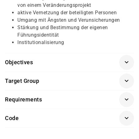
von einem Veränderungsprojekt
aktive Vernetzung der beteiligten Personen
Umgang mit Ängsten und Verunsicherungen
Stärkung und Bestimmung der eigenen
Führungsidentität
Institutionalisierung
Objectives
Für diesen Kurs sollten die Kursteilnehmer/-innen
Target Group
folgende Vorkenntnisse mitbringen:
Dieser Kurs richtet sich an Fach- und Führungskräfte.
keine
Requirements
Getränke und Snacks sind im Seminarpreis enthalten.
Code
SK 3516