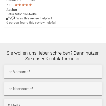
Created: 21.05.2023
★
★
★
★
★
★
★
★
★
★
5.00
Author
Petra Nitschke-Nolte
Was this review helpful?
0 person found this review helpful
Sie wollen uns lieber schreiben? Dann nutzen
Sie unser Kontaktformular.
Ihr Vorname
Ihr Nachname
E-Mail