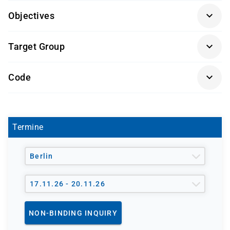
Objectives
Teilnahme am Kurs AWS Technical Essentials
Target Group
Erfahrung mit Systemadministration oder DevOps
Kenntnisse in Shell- oder PowerShell-Skripting
Systemadministratoren & DevOps-Spezialisten
Code
Grundverständnis von TCP/IP und HTTP
IT-Fachkräfte, die operative AWS-Kenntnisse
AWOPS
aufbauen möchten
Termine
Berlin
17.11.26 - 20.11.26
NON-BINDING INQUIRY