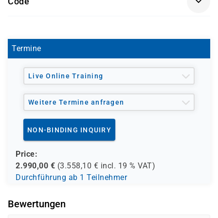
Code
mit einem unserer Partner statt.
CX-CVAD-201AR
Termine
Live Online Training
Weitere Termine anfragen
NON-BINDING INQUIRY
Price:
2.990,00
€
(
3.558,10
€ incl.
19 %
VAT)
Durchführung ab 1 Teilnehmer
Bewertungen