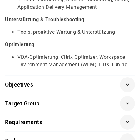
Application Delivery Management
Unterstützung & Troubleshooting
Tools, proaktive Wartung & Unterstützung
Optimierung
VDA‑Optimierung, Citrix Optimizer, Workspace
Environment Management (WEM), HDX‑Tuning
Objectives
Stabile Windows‑Server- und Desktop-Kenntnisse,
Target Group
Active Directory, Gruppenrichtlinien,
Netzwerkgrundlagen, Virtualisierung (Hyper‑V, ESXi
Administratoren und Systemingenieure, die
o. ä.)
Requirements
Citrix‑Umgebungen aufbauen, betreiben oder sich auf
die CCA‑V Zertifizierung vorbereiten möchten
Die Durchführung dieses Kurses findet in Kooperation