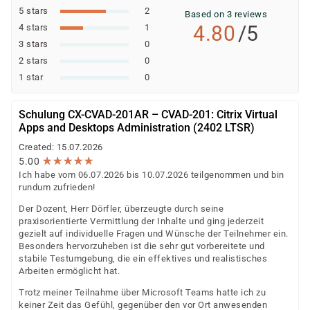
5 stars
2
Based on 3 reviews
4.80
/5
4 stars
1
3 stars
0
2 stars
0
1 star
0
Schulung CX-CVAD-201AR – CVAD-201: Citrix Virtual
Apps and Desktops Administration (2402 LTSR)
Created: 15.07.2026
★
★
★
★
★
★
★
★
★
★
5.00
Ich habe vom 06.07.2026 bis 10.07.2026 teilgenommen und bin
rundum zufrieden!
Der Dozent, Herr Dörfler, überzeugte durch seine
praxisorientierte Vermittlung der Inhalte und ging jederzeit
gezielt auf individuelle Fragen und Wünsche der Teilnehmer ein.
Besonders hervorzuheben ist die sehr gut vorbereitete und
stabile Testumgebung, die ein effektives und realistisches
Arbeiten ermöglicht hat.
Trotz meiner Teilnahme über Microsoft Teams hatte ich zu
keiner Zeit das Gefühl, gegenüber den vor Ort anwesenden