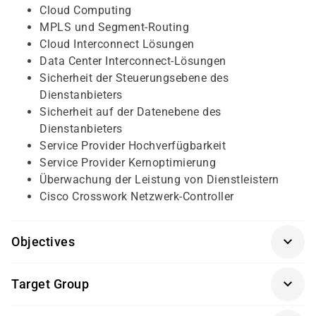
Cloud Computing
MPLS und Segment-Routing
Cloud Interconnect Lösungen
Data Center Interconnect-Lösungen
Sicherheit der Steuerungsebene des
Dienstanbieters
Sicherheit auf der Datenebene des
Dienstanbieters
Service Provider Hochverfügbarkeit
Service Provider Kernoptimierung
Überwachung der Leistung von Dienstleistern
Cisco Crosswork Netzwerk-Controller
Objectives
Vor der Teilnahme an dieser Schulung sollten Sie über
Target Group
folgende Kenntnisse und Fähigkeiten verfügen:
Dieser Kurs richtet sich an Systemingenieure,
Erfahrung in der Konfiguration von Routing-