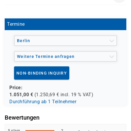
- den Europäischen Sozialfond ESF
S 1300
- den Berufsförderungsdienst der Bundeswehr (BFD)
- verschiedene Berufsgenossenschaften
- regionale Einrichtungen
Termine
und andere Träger möglich
Berlin
Weitere Termine anfragen
NON-BINDING INQUIRY
Price:
1.051,00
€
(
1.250,69
€ incl.
19 %
VAT)
Durchführung ab 1 Teilnehmer
Bewertungen
5 stars
2