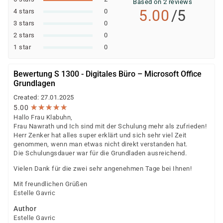
Based on 2 reviews
5.00
/5
4 stars
0
3 stars
0
2 stars
0
1 star
0
Bewertung S 1300 - Digitales Büro – Microsoft Office
Grundlagen
Created: 27.01.2025
★
★
★
★
★
★
★
★
★
★
5.00
Hallo Frau Klabuhn,
Frau Nawrath und Ich sind mit der Schulung mehr als zufrieden!
Herr Zenker hat alles super erklärt und sich sehr viel Zeit
genommen, wenn man etwas nicht direkt verstanden hat.
Die Schulungsdauer war für die Grundladen ausreichend.
Vielen Dank für die zwei sehr angenehmen Tage bei Ihnen!
Mit freundlichen Grüßen
Estelle Gavric
Author
Estelle Gavric