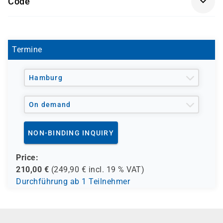
Code
- den Europäischen Sozialfond ESF
P 3606
- den Berufsförderungsdienst der Bundeswehr (BFD)
- verschiedene Berufsgenossenschaften
- regionale Einrichtungen
Termine
und andere Träger möglich
Hamburg
On demand
NON-BINDING INQUIRY
Price:
210,00
€
(
249,90
€ incl.
19 %
VAT)
Durchführung ab 1 Teilnehmer