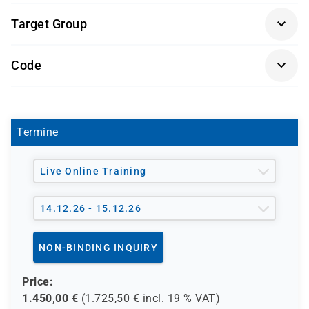
Keine speziellen Vorkenntnisse erforderlich.
Das
Target Group
Training richtet sich an Projektverantwortliche mit
ersten Führungserfahrungen in matrixorganisierten
Ideal für:
Strukturen.
Code
Projektleiter
ohne direkte Personalverantwortung
FDP
Teamverantwortliche
in agilen Projekten
Fachführungskräfte
mit lateraler
Führungsaufgabe
Termine
Produktowner
und Scrum Master
Live Online Training
14.12.26 - 15.12.26
NON-BINDING INQUIRY
Price:
1.450,00
€
(
1.725,50
€ incl.
19 %
VAT)