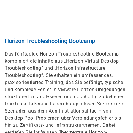
Skip
to
main
content
Horizon Troubleshooting Bootcamp
Das fünftägige Horizon Troubleshooting Bootcamp
kombiniert die Inhalte aus „Horizon Virtual Desktop
Troubleshooting“ und „Horizon Infrastructure
Troubleshooting“. Sie erhalten ein umfassendes,
praxisorientiertes Training, das Sie befähigt, typische
und komplexe Fehler in VMware Horizon-Umgebungen
strukturiert zu analysieren und nachhaltig zu beheben.
Durch realitätsnahe Laborübungen lösen Sie konkrete
Szenarien aus dem Administrationsalltag – von
Desktop-Pool-Problemen über Verbindungsfehler bis
hin zu Zertifikats- und Infrastrukturthemen. Dabei
vertiefen Sie Ihr Wissen über zentrale Horizon-