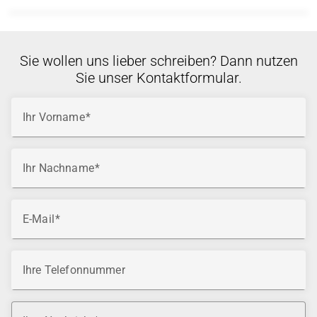
realitätsnahen Fehlerbildern
Fokus auf Diagnostik, Stabilität und Sicherheit
der Horizon-Umgebung
Bietet optimale Vorbereitung auf anspruchsvolle
Sie wollen uns lieber schreiben? Dann nutzen
Betriebsanforderungen
Sie unser Kontaktformular.
Ihr Vorname
Ihr Nachname
E-Mail
Ihre Telefonnummer