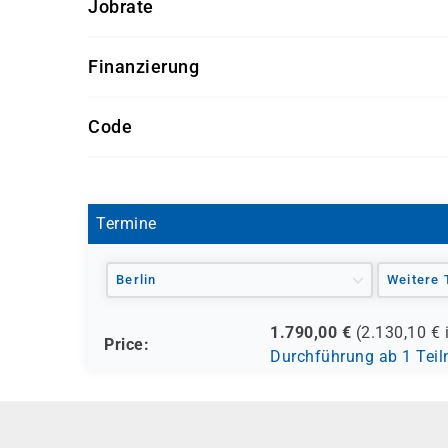
Jobrate
100%
Finanzierung
Förderung durch
Code
- den Europäischen Sozialfond ESF
I 1127
- den Berufsförderungsdienst der Bundeswehr (
- verschiedene Berufsgenossenschaften
- regionale Einrichtungen
Termine
und andere Träger möglich
Berlin
Weitere 
1.790,00
€
(
2.130,10
€ 
Price:
Durchführung ab 1 Tei