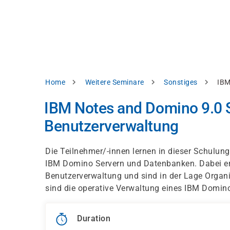
Skip
e
to
bsite
main
d
content
splay
levant
ntent.
Breadcrumb
Home
Weitere Seminare
Sonstiges
IBM
Accept
all
IBM Notes and Domino 9.0 S
Settings
Benutzerverwaltung
Reject
Die Teilnehmer/-innen lernen in dieser Schulu
IBM Domino Servern und Datenbanken. Dabei er
int
Privacy
Benutzerverwaltung und sind in der Lage Organ
notice
sind die operative Verwaltung eines IBM Domi
Duration