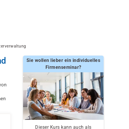
zerverwaltung
nd
Sie wollen lieber ein individuelles
Firmenseminar?
von
men
Dieser Kurs kann auch als