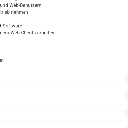
s und Web-Benutzern
etrieb nehmen
d Software
t dem Web-Clients arbeiten
en
en folgende Vorkenntnisse mitbringen:
Endanwender/-innen
nen, die IBM Domino Server und Benutzer verwalten.
 9 Systemadministration - Serverinstallation und -
se
hniken und Standardprotokollen
alten.
sind empfehlenswert