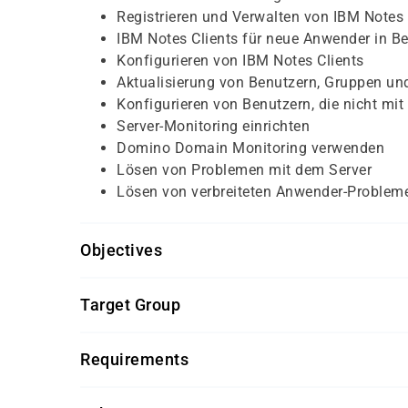
Registrieren und Verwalten von IBM Note
IBM Notes Clients für neue Anwender in B
Konfigurieren von IBM Notes Clients
Aktualisierung von Benutzern, Gruppen un
Konfigurieren von Benutzern, die nicht mi
Server-Monitoring einrichten
Domino Domain Monitoring verwenden
Lösen von Problemen mit dem Server
Lösen von verbreiteten Anwender-Problem
Objectives
Für diesen Kurs sollten die Kursteilnehmer/-inn
Target Group
gute Grundkenntnisse von IBM Notes für 
Dieser Kurs richtet sich an Administratoren/-in
Besuch der Schulung IBM Notes and Domino
Requirements
konfiguration oder vergleichbare Kenntnis
Allgemeines Verständnis von Netzwerktec
Getränke und Snacks sind im Seminarpreis enth
Erfahrungen in der Systemadministration 