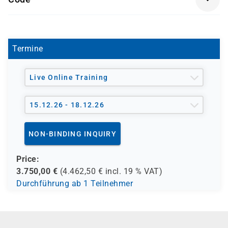
Abschluss des Kurses "Introduction to the Junos
Administratoren und IT-Supportpersonal
Operating System (IJOS)"
JUSEC
Reseller und IT-Dienstleister, die Juniper-
Lösungen einsetzen
Termine
Live Online Training
15.12.26 - 18.12.26
NON-BINDING INQUIRY
Price:
3.750,00
€
(
4.462,50
€ incl.
19 %
VAT)
Durchführung ab 1 Teilnehmer