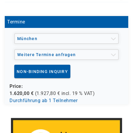
- den Europäischen Sozialfond ESF
L 1072
- den Berufsförderungsdienst der Bundeswehr (BFD)
- verschiedene Berufsgenossenschaften
- regionale Einrichtungen
Termine
und andere Träger möglich
München
Weitere Termine anfragen
NON-BINDING INQUIRY
Price:
1.620,00
€
(
1.927,80
€ incl.
19 %
VAT)
Durchführung ab 1 Teilnehmer