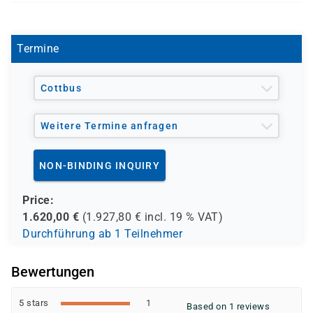
L 1051
- den Berufsförderungsdienst der Bundeswehr (BFD)
- verschiedene Berufsgenossenschaften
- regionale Einrichtungen
Termine
und andere Träger möglich
Cottbus
Weitere Termine anfragen
NON-BINDING INQUIRY
Price:
1.620,00
€
(
1.927,80
€ incl.
19 %
VAT)
Durchführung ab 1 Teilnehmer
Bewertungen
5 stars
1
Based on 1 reviews