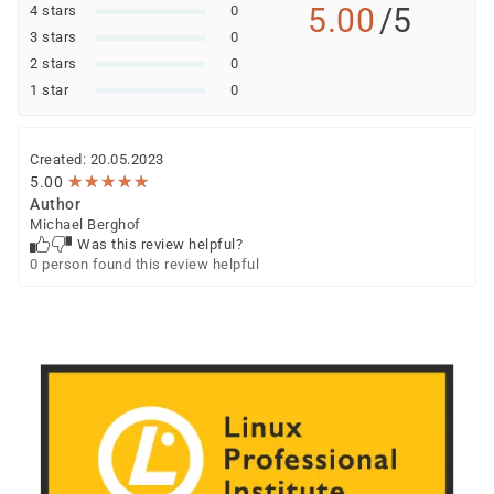
5.00
/5
4 stars
0
3 stars
0
2 stars
0
1 star
0
Created: 20.05.2023
★
★
★
★
★
★
★
★
★
★
5.00
Author
Michael Berghof
Was this review helpful?
0 person found this review helpful