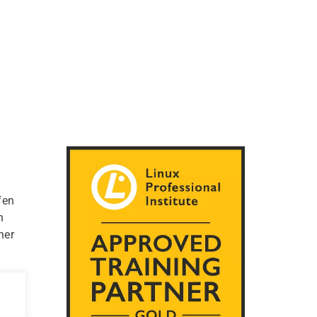
fen
n
her