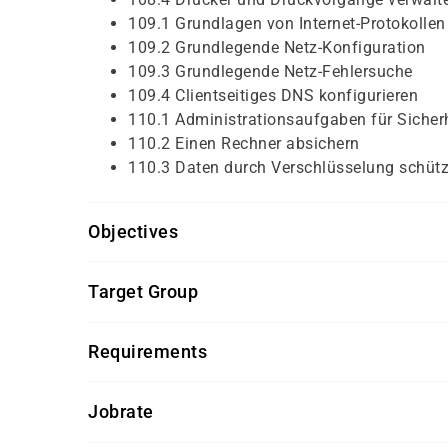
109.1 Grundlagen von Internet-Protokollen
109.2 Grundlegende Netz-Konfiguration
109.3 Grundlegende Netz-Fehlersuche
109.4 Clientseitiges DNS konfigurieren
110.1 Administrationsaufgaben für Sicher
110.2 Einen Rechner absichern
110.3 Daten durch Verschlüsselung schüt
Objectives
Für diesen Kurs sollten die Kursteilnehmer/-inn
Target Group
Besuch der Kurse des LPIC-1-Vorbereitungs
Dieser Kurs richtet sich an erfahrene Linux-Admi
praktische Linux-Erfahrung seit mindeste
Requirements
Getränke und Snacks sind im Seminarpreis enth
Jobrate
100%