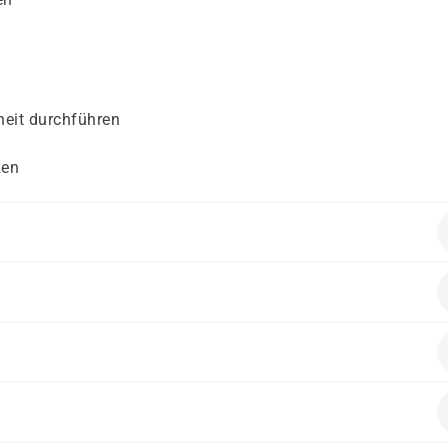
heit durchführen
zen
en folgende Vorkenntnisse mitbringen:
-Curriculums oder gleichwertige Linux-Kenntnisse
nistratoren/-innen, die eine LPIC-1-Zertifizierung anstreben.
ns 6 bis 12 Monaten
alten.