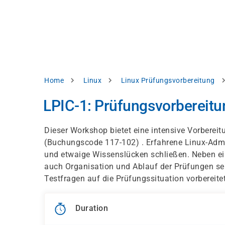
Skip
e
to
bsite
main
d
content
splay
levant
ntent.
Breadcrumb
Home
Linux
Linux Prüfungsvorbereitung
Accept
all
LPIC-1: Prüfungsvorbereitu
Settings
Dieser Workshop bietet eine intensive Vorbereit
Reject
(Buchungscode 117-102) . Erfahrene Linux-Admi
und etwaige Wissenslücken schließen. Neben ein
auch Organisation und Ablauf der Prüfungen sel
int
Privacy
Testfragen auf die Prüfungssituation vorbereitet
notice
Duration