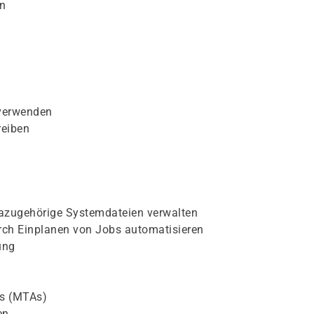
en
verwenden
reiben
azugehörige Systemdateien verwalten
ch Einplanen von Jobs automatisieren
ung
ts (MTAs)
en