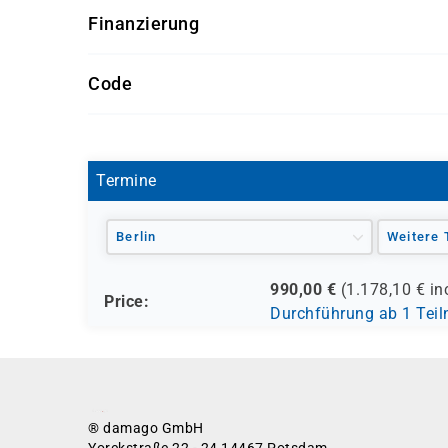
Finanzierung
Förderung durch
Code
- den Europäischen Sozialfond ESF
L 1055
- den Berufsförderungsdienst der Bundeswehr (
- verschiedene Berufsgenossenschaften
- regionale Einrichtungen
Termine
und andere Träger möglich
Berlin
Weitere 
990,00
€
(
1.178,10
€ in
Price:
Durchführung ab 1 Tei
® damago GmbH