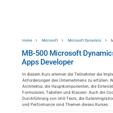
Skip
e
to
bsite
main
d
content
splay
levant
ntent.
Breadcrumb
Home
Microsoft
Microsoft Dynamics
M
Accept
all
MB-500 Microsoft Dynamics
Settings
Apps Developer
Reject
In diesem Kurs erlernen die Teilnehmer die Im
Anforderungen des Unternehmens zu erfüllen. We
int
Privacy
Architektur, die Hauptkomponenten, die Entwickl
notice
Formularen, Tabellen und Klassen. Auch die Co
Durchführung von Unit-Tests, die Datenmigration
und Performance sind Themen dieses Kurses.