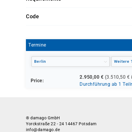
Getränke und Snacks sind im Seminarpreis enth
Code
MB-500
Termine
Berlin
Weitere 
2.950,00
€
(
3.510,50
€ 
Price:
Durchführung ab 1 Tei
® damago GmbH
Yorckstraße 22 - 24 14467 Potsdam
info@damago.de