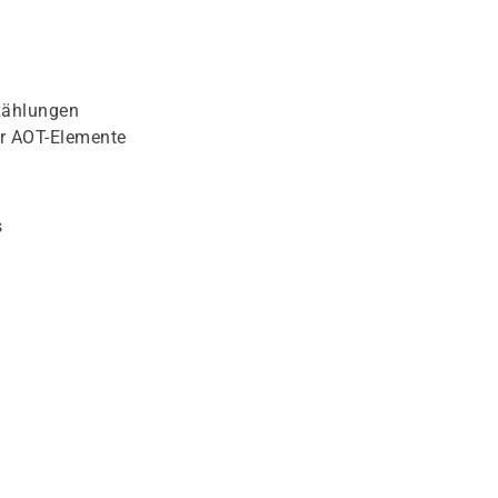
fzählungen
der AOT-Elemente
s