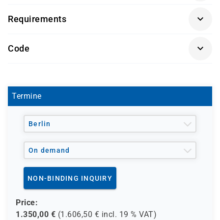
Fachkräfte aus allen Abteilungen, die individuelle
Requirements
Apps erstellen möchten
Getränke und Snacks sind im Seminarpreis enthalten.
IT-Administratoren und Entwickler, die Power Apps
Code
in ihre Infrastruktur integrieren wollen
Power-User und Citizen Developers
D0137
Termine
Berlin
On demand
NON-BINDING INQUIRY
Price:
1.350,00
€
(
1.606,50
€ incl.
19 %
VAT)