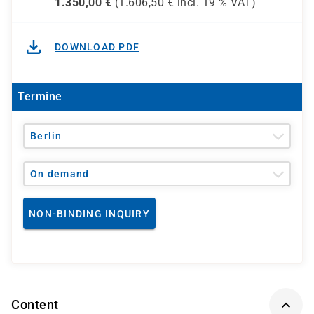
1.350,00
€
(
1.606,50
€ incl.
19 %
VAT)
DOWNLOAD PDF
Termine
Berlin
On demand
NON-BINDING INQUIRY
Content