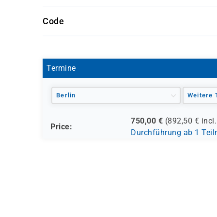
Förderung durch
Code
- den Europäischen Sozialfond ESF
S 1200
- den Berufsförderungsdienst der Bundeswehr (
- verschiedene Berufsgenossenschaften
- regionale Einrichtungen
Termine
und andere Träger möglich
Berlin
Weitere 
750,00
€
(
892,50
€ incl
Price:
Durchführung ab 1 Tei