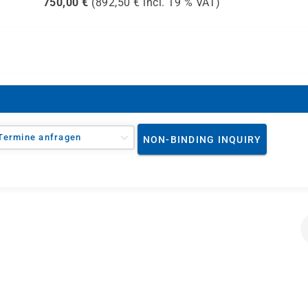
750,00
€
(
892,50
€ incl.
19 %
VAT)
Termine anfragen
NON-BINDING INQUIRY