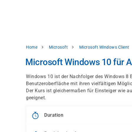
Skip
e
to
bsite
main
d
content
splay
levant
ntent.
Breadcrumb
Home
Microsoft
Microsoft Windows Client
Accept
all
Microsoft Windows 10 für 
Settings
Windows 10 ist der Nachfolger des Windows 8 B
Reject
Benutzeroberfläche mit ihren vielfältigen Möglic
Der Kurs ist gleichermaßen für Einsteiger wie
geeignet.
int
Privacy
notice
Duration