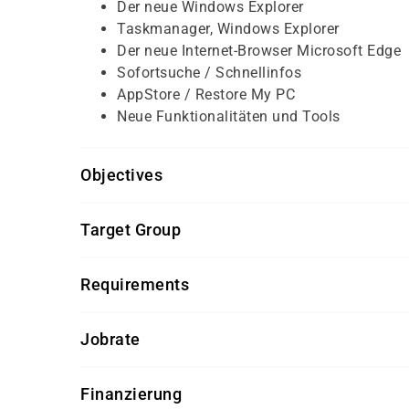
Der neue Windows Explorer
Taskmanager, Windows Explorer
Der neue Internet-Browser Microsoft Edge
Sofortsuche / Schnellinfos
AppStore / Restore My PC
Neue Funktionalitäten und Tools
Objectives
Für diesen Kurs sollten die Kursteilnehmer/-inn
Target Group
allgemeine PC-Grundkenntnisse
Dieser Kurs richtet sich an Windows 10 Anwend
Requirements
Beherrschen der grafischen Benutzeroberfläche m
Getränke und Snacks sind im Seminarpreis enth
Jobrate
100%
Finanzierung