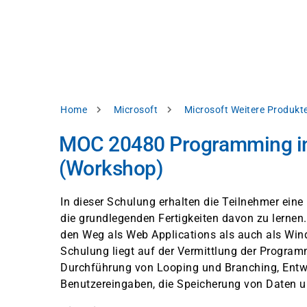
Skip
e
to
bsite
main
d
content
splay
levant
ntent.
Breadcrumb
Home
Microsoft
Microsoft Weitere Produkt
Accept
all
MOC 20480 Programming in
Settings
(Workshop)
Reject
In dieser Schulung erhalten die Teilnehmer ein
die grundlegenden Fertigkeiten davon zu lernen. 
int
Privacy
den Weg als Web Applications als auch als Wi
notice
Schulung liegt auf der Vermittlung der Program
Durchführung von Looping und Branching, Entwe
Benutzereingaben, die Speicherung von Daten und