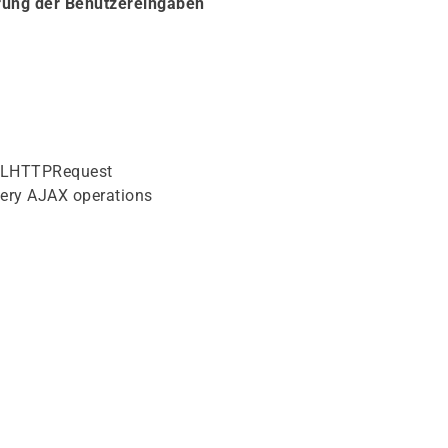
rung der Benutzereingaben
MLHTTPRequest
ery AJAX operations