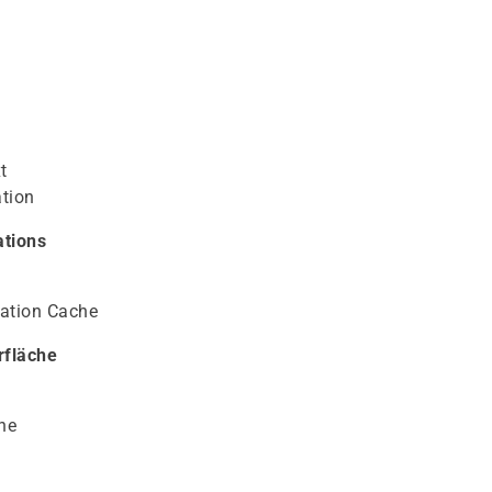
t
ation
ations
cation Cache
rfläche
he