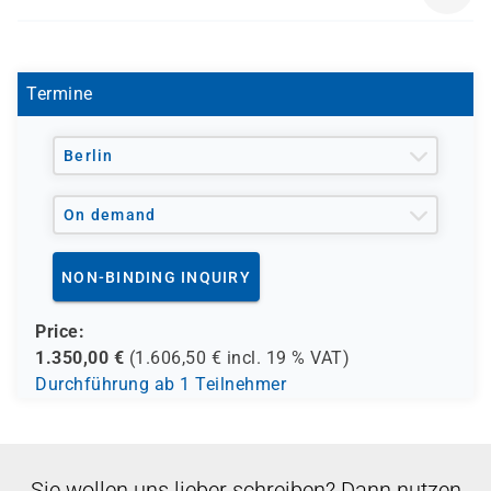
- den Europäischen Sozialfond ESF
MOC 55022
- den Berufsförderungsdienst der Bundeswehr (BFD)
- verschiedene Berufsgenossenschaften
- regionale Einrichtungen
Termine
und andere Träger möglich
Berlin
On demand
NON-BINDING INQUIRY
Price:
1.350,00
€
(
1.606,50
€ incl.
19 %
VAT)
Durchführung ab 1 Teilnehmer
Sie wollen uns lieber schreiben? Dann nutzen