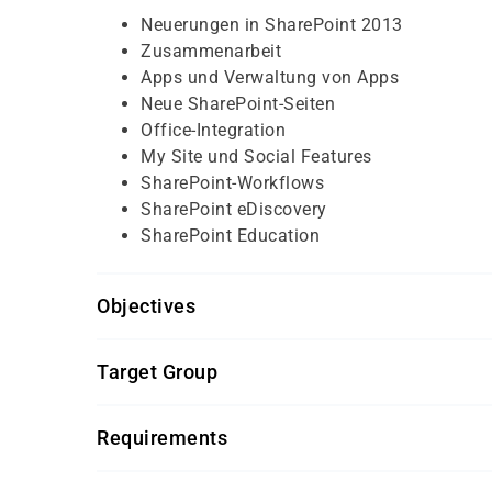
Neuerungen in SharePoint 2013
Zusammenarbeit
Apps und Verwaltung von Apps
Neue SharePoint-Seiten
Office-Integration
My Site und Social Features
SharePoint-Workflows
SharePoint eDiscovery
SharePoint Education
Objectives
Für diesen Kurs sollten die Kursteilnehmer/-inn
Target Group
grundlegende Erfahrungen mit SharePoint
Dieser Kurs richtet sich an SharePoint-Anwende
Requirements
2013 kennenlernen möchten.
Getränke und Snacks sind im Seminarpreis enth