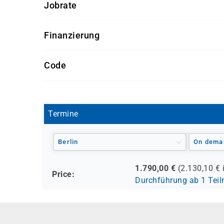
Jobrate
100%
Finanzierung
Förderung durch
Code
- den Europäischen Sozialfond ESF
MOC 55026
- den Berufsförderungsdienst der Bundeswehr (
- verschiedene Berufsgenossenschaften
- regionale Einrichtungen
Termine
und andere Träger möglich
Berlin
On dema
1.790,00
€
(
2.130,10
€ 
Price:
Durchführung ab 1 Tei