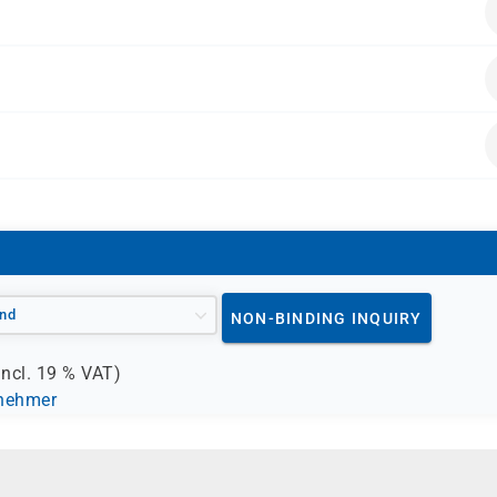
BFD)
nd
NON-BINDING INQUIRY
incl.
19 %
VAT)
lnehmer