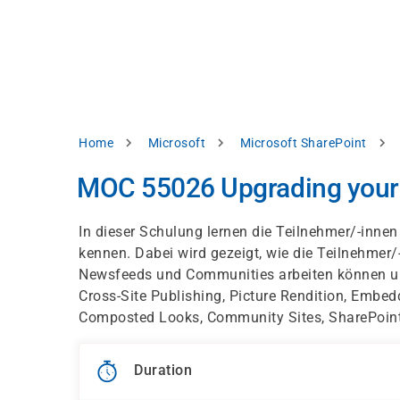
Skip
e
to
bsite
main
d
content
splay
levant
ntent.
Breadcrumb
Home
Microsoft
Microsoft SharePoint
Accept
all
MOC 55026 Upgrading your E
Settings
In dieser Schulung lernen die Teilnehmer/-inne
Reject
kennen. Dabei wird gezeigt, wie die Teilnehmer
Newsfeeds und Communities arbeiten können un
Cross-Site Publishing, Picture Rendition, Embe
int
Privacy
Composted Looks, Community Sites, SharePoint
notice
Duration