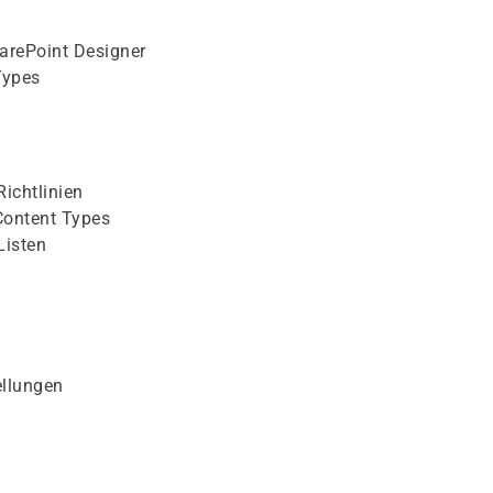
harePoint Designer
Types
ichtlinien
 Content Types
Listen
ellungen