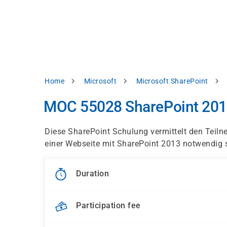
Skip
e
to
bsite
main
d
content
splay
levant
ntent.
Breadcrumb
Home
Microsoft
Microsoft SharePoint
Accept
all
MOC 55028 SharePoint 201
Settings
Diese SharePoint Schulung vermittelt den Teilne
Reject
einer Webseite mit SharePoint 2013 notwendig 
int
Privacy
Duration
notice
Participation fee