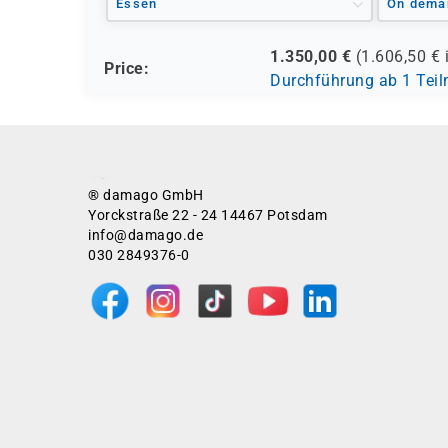
Essen
On dema
1.350,00
€
(
1.606,50
€ 
Price:
Durchführung ab 1 Tei
® damago GmbH
Yorckstraße 22 - 24 14467 Potsdam
info@damago.de
030 2849376-0