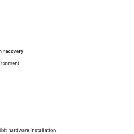
m recovery
ironment
ibit hardware installation