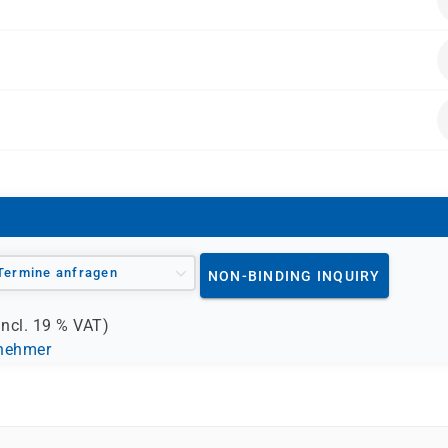
eßlich TCP/IP, UDP und DNS
niker, die für die Betreuung von Domänen eingebundenen
t-Active-Directory-Domain-Services (AD DS)
y Infrastructure (PKI)
Windows Clients
 Microsoft-Kurs
 enthalten.
Termine anfragen
NON-BINDING INQUIRY
incl.
19 %
VAT)
lnehmer