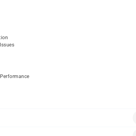
tion
 Issues
 Performance
ende Vorkenntnisse mitbringen: