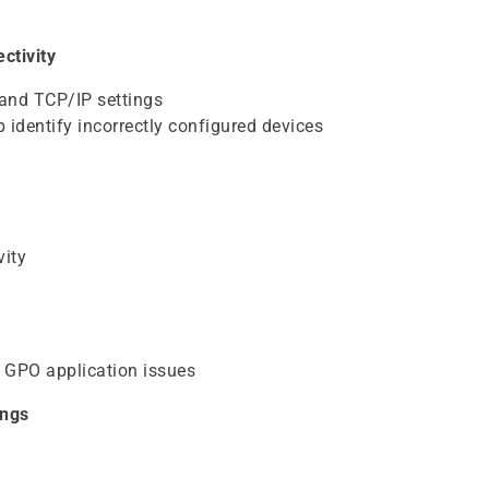
ctivity
 and TCP/IP settings
 identify incorrectly configured devices
vity
d GPO application issues
ings