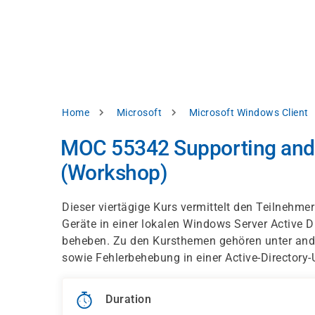
Skip
e
to
bsite
main
d
content
splay
levant
ntent.
Breadcrumb
Home
Microsoft
Microsoft Windows Client
Accept
all
MOC 55342 Supporting and
Settings
(Workshop)
Reject
Dieser viertägige Kurs vermittelt den Teilnehm
Geräte in einer lokalen Windows Server Active
int
Privacy
beheben. Zu den Kursthemen gehören unter an
notice
sowie Fehlerbehebung in einer Active-Director
Duration