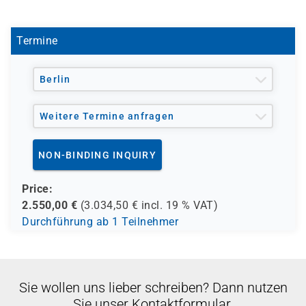
Kenntnisse über Codierung von wie man Azure AD
sondern als praxisorientierten Workshop ohne
B2C und Berechtigungs- /
Zertifizierung.
Einverständniskonzepten
Termine
Getränke und Snacks sind im Seminarpreis enthalten.
Berlin
Weitere Termine anfragen
NON-BINDING INQUIRY
Price:
2.550,00
€
(
3.034,50
€ incl.
19 %
VAT)
Durchführung ab 1 Teilnehmer
Sie wollen uns lieber schreiben? Dann nutzen
Sie unser Kontaktformular.