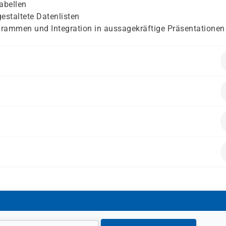
abellen
estaltete Datenlisten
agrammen und Integration in aussagekräftige Präsentationen
ende Vorkenntnisse mitbringen:
ch Planung und Controlling.
alten.