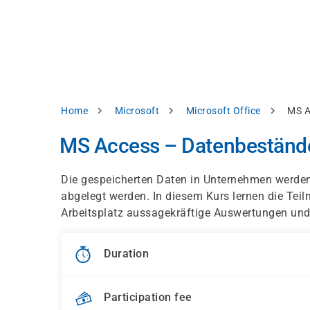
Skip
e
to
bsite
main
d
content
splay
levant
ntent.
Breadcrumb
Home
Microsoft
Microsoft Office
MS A
Accept
all
MS Access – Datenbestände
Settings
Die gespeicherten Daten in Unternehmen werden
Reject
abgelegt werden. In diesem Kurs lernen die Tei
Arbeitsplatz aussagekräftige Auswertungen und 
int
Privacy
notice
Duration
Participation fee