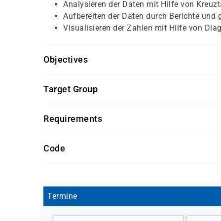
Analysieren der Daten mit Hilfe von Kreuzt
Aufbereiten der Daten durch Berichte und g
Visualisieren der Zahlen mit Hilfe von Di
Objectives
Für diesen Kurs sollten die Kursteilnehmer folg
Target Group
Access Grundlagen
Dieser Kurs richtet sich an Mitarbeiter im Berei
Excel Aufbau – Kenntnisse
Requirements
Getränke und Snacks sind im Seminarpreis enth
Code
S 1001
Termine