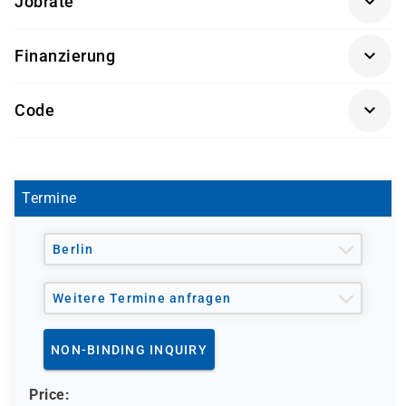
Jobrate
100%
Finanzierung
Förderung durch
Code
- den Europäischen Sozialfond ESF
MS 10463
- den Berufsförderungsdienst der Bundeswehr (BFD)
- verschiedene Berufsgenossenschaften
- regionale Einrichtungen
Termine
und andere Träger möglich
Berlin
Weitere Termine anfragen
NON-BINDING INQUIRY
Price: