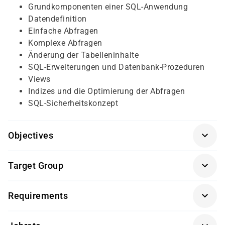
Grundkomponenten einer SQL-Anwendung
Datendefinition
Einfache Abfragen
Komplexe Abfragen
Änderung der Tabelleninhalte
SQL-Erweiterungen und Datenbank-Prozeduren
Views
Indizes und die Optimierung der Abfragen
SQL-Sicherheitskonzept
Objectives
Für diesen Kurs sollten die Kursteilnehmer/-innen
Target Group
folgende Vorkenntnisse mitbringen:
Dieser Kurs richtet sich an Datenbankadministratoren/-
Kenntnisse einer relationalen Datenbank
Requirements
innen.
Getränke und Snacks sind im Seminarpreis enthalten.