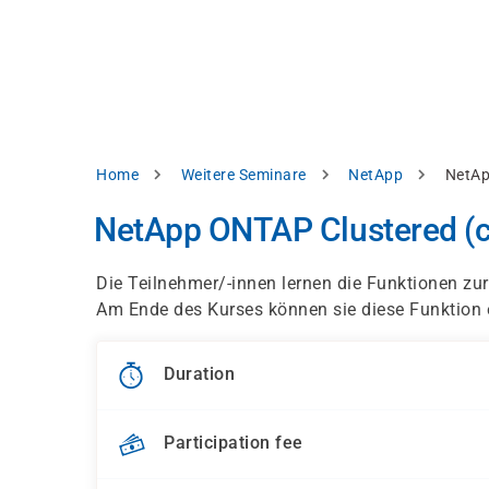
Skip
e
to
bsite
main
d
content
splay
levant
ntent.
Breadcrumb
Home
Weitere Seminare
NetApp
NetAp
Accept
all
NetApp ONTAP Clustered (c
Settings
Die Teilnehmer/-innen lernen die Funktionen z
Reject
Am Ende des Kurses können sie diese Funktion e
int
Privacy
Duration
notice
Participation fee