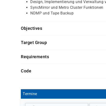
Design, Implementierung und Verwaltung 
SyncMirror und Metro Cluster Funktionen
NDMP und Tape Backup
Objectives
Für diesen Kurs sollten die Kursteilnehmer/-inn
Target Group
gute Kenntnisse in Data ONTAP Clustered
Dieser Kurs richtet sich an Administrator/-innen
allgemeine Kenntnisse der Betriebssyste
Requirements
Funktionen zur Absicherung der Daten unter O
TCP/IP Kenntnisse
Getränke und Snacks sind im Seminarpreis enth
Code
N 1011
Termine