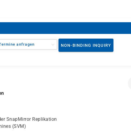
Termine anfragen
NON-BINDING INQUIRY
on
er SnapMirror Replikation
chines (SVM)