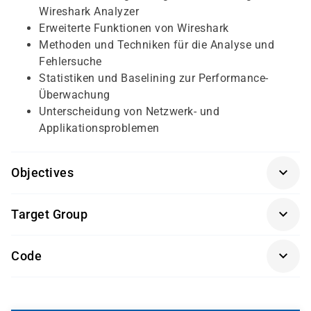
Wireshark Analyzer
Erweiterte Funktionen von Wireshark
Methoden und Techniken für die Analyse und
Fehlersuche
Statistiken und Baselining zur Performance-
Überwachung
Unterscheidung von Netzwerk- und
Applikationsproblemen
Objectives
Kenntnisse entsprechend dem Kurs
Networking &
Target Group
TCP/IP Fundamentals (NWF)
Netzwerkadministratoren
Code
Techniker und IT-Mitarbeiter, die für Planung,
PAWWA
Betrieb und Fehleranalyse von Netzwerken
zuständig sind