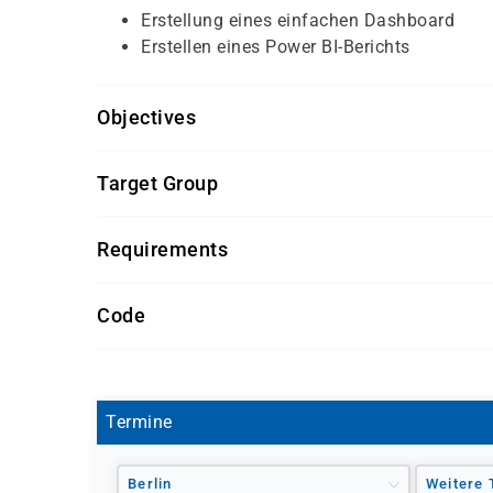
Erstellung eines einfachen Dashboard
Erstellen eines Power BI-Berichts
Objectives
Für diesen Kurs sollten die Kursteilnehmer/-inn
Target Group
Grundkenntnisse der IT-Prinzipien
Dieser Kurs richtet sich an Mitarbeiter/-innen, 
Interesse an Dynamics 365
Requirements
Unternehmen kennenlernen möchten.
Getränke und Snacks sind im Seminarpreis enth
Code
PL-900
Termine
Berlin
Weitere 