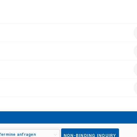
en folgende Vorkenntnisse mitbringen:
die die Funktionalität von Dynamics 365 und den Wert für
alten.
Termine anfragen
NON-BINDING INQUIRY