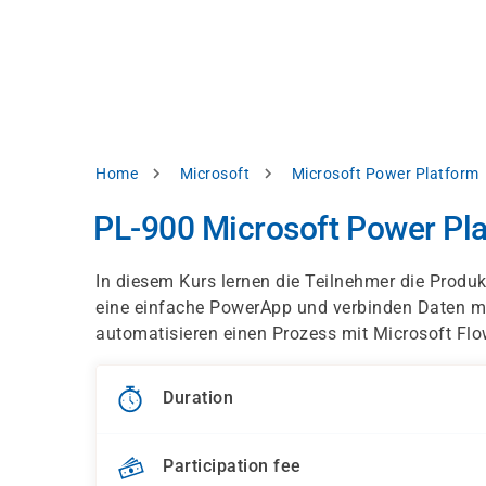
Skip
e
to
bsite
main
d
content
splay
levant
ntent.
Breadcrumb
Home
Microsoft
Microsoft Power Platform
Accept
all
PL-900 Microsoft Power Pl
Settings
In diesem Kurs lernen die Teilnehmer die Produ
Reject
eine einfache PowerApp und verbinden Daten mi
automatisieren einen Prozess mit Microsoft Flo
int
Privacy
notice
Duration
Participation fee