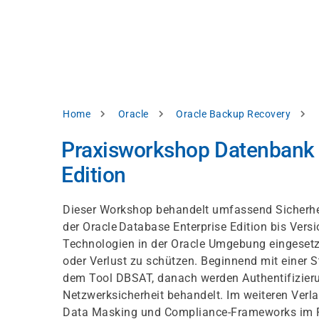
Skip
e
to
bsite
main
d
content
splay
levant
ntent.
Breadcrumb
Home
Oracle
Oracle Backup Recovery
Accept
all
Praxisworkshop Datenbank S
Settings
Edition
Reject
Dieser Workshop behandelt umfassend Sicherhe
der Oracle Database Enterprise Edition bis Vers
int
Privacy
Technologien in der Oracle Umgebung eingesetz
notice
oder Verlust zu schützen. Beginnend mit einer S
dem Tool DBSAT, danach werden Authentifizierun
Netzwerksicherheit behandelt. Im weiteren Verla
Data Masking und Compliance-Frameworks im Fo