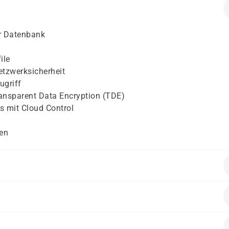
er Datenbank
ile
etzwerksicherheit
ugriff
nsparent Data Encryption (TDE)
 mit Cloud Control
en
ung von Oracle Datenbanken