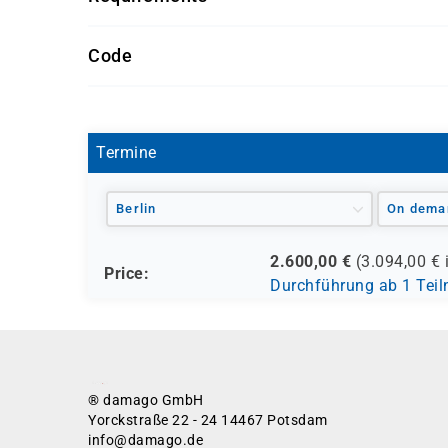
System­analytiker
Getränke und Snacks sind im Seminarpreis enth
Netzwerk­administratoren
Code
OR9118-04
Termine
Berlin
On dema
2.600,00
€
(
3.094,00
€ 
Price:
Durchführung ab 1 Tei
® damago GmbH
Yorckstraße 22 - 24 14467 Potsdam
info@damago.de