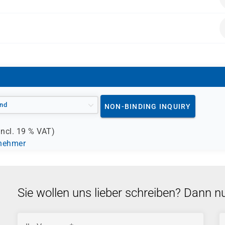
alten.
nd
NON-BINDING INQUIRY
incl.
19 %
VAT)
lnehmer
Sie wollen uns lieber schreiben? Dann n