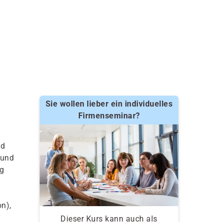
Sie wollen lieber ein individuelles
Firmenseminar?
ld
 und
ng
t
n),
Dieser Kurs kann auch als