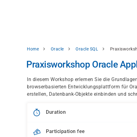
Skip
e
to
bsite
main
d
content
splay
levant
ntent.
Breadcrumb
Home
Oracle
Oracle SQL
Praxisworksh
Accept
all
Praxisworkshop Oracle Appl
Settings
In diesem Workshop erlernen Sie die Grundlagen
Reject
browserbasierten Entwicklungsplattform für Or
erstellen, Datenbank-Objekte einbinden und sch
int
Privacy
notice
Duration
Participation fee