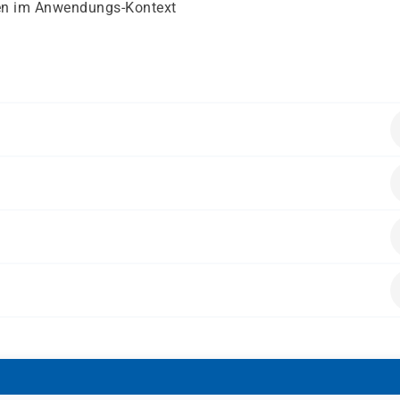
en im Anwendungs-Kontext
nzepten. Grundverständnis relationaler Datenbanken ist
owie Oracle-Administratoren, die mit APEX erste Anwendung
alten.