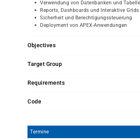
Verwendung von Datenbanken und Tabell
Reports, Dashboards und Interaktive Grids
Sicherheit und Berechtigungssteuerung
Deployment von APEX-Anwendungen
Objectives
Grundkenntnisse in Oracle-SQL und Datenbankko
Target Group
sinnvoll
Datenbankentwickler, Applikationsentwickler s
Requirements
realisieren möchten
Getränke und Snacks sind im Seminarpreis enth
Code
OR9129-04
Termine