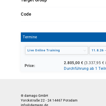
Erfahrung mit Webanwendungsarchitekture
Grundkenntnisse im Umgang mit Linux-Ter
Entwickler und Site Reliability Engineers 
Code
Systemadministratoren und Plattformbetre
RHOD1
Termine
Live Online Training
11.8.26 
2.805,00
€
(
3.337,95
€ 
Price:
Durchführung ab 1 Tei
® damago GmbH
Yorckstraße 22 - 24 14467 Potsdam
info@damago.de