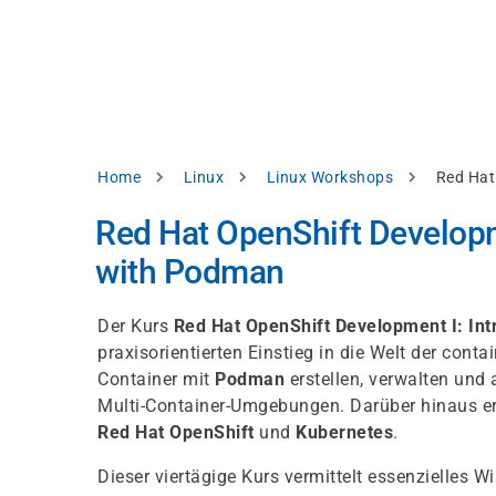
Skip
e
to
bsite
main
d
content
splay
levant
ntent.
Breadcrumb
Home
Linux
Linux Workshops
Red Hat
Accept
all
Red Hat OpenShift Developme
Settings
with Podman
Reject
Der Kurs
Red Hat OpenShift Development I: Int
praxisorientierten Einstieg in die Welt der cont
int
Privacy
Container mit
Podman
erstellen, verwalten und
notice
Multi-Container-Umgebungen. Darüber hinaus erh
Red Hat OpenShift
und
Kubernetes
.
Dieser viertägige Kurs vermittelt essenzielles Wi