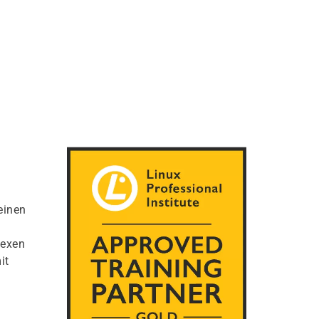
einen
lexen
it