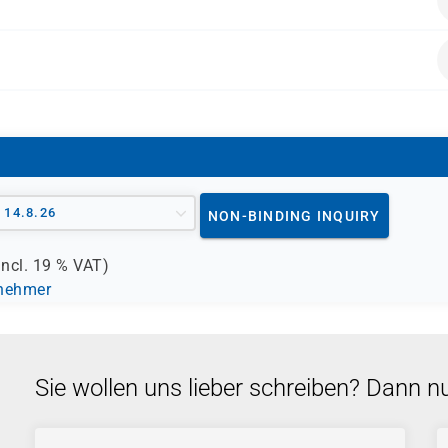
n und -technologien
minals und Shell-Skripting empfohlen
mit Interesse an Container-Technologien
iber, die sich mit OpenShift vertraut machen möchten
- 14.8.26
NON-BINDING INQUIRY
incl.
19 %
VAT)
lnehmer
Sie wollen uns lieber schreiben? Dann n