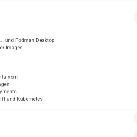
CLI und Podman Desktop
ner Images
ntainern
ngen
oyments
ift und Kubernetes
fungstest zur optimalen Kurswahl