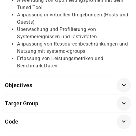
Anwendung von Optimierungsprofilen mit dem
Tuned Tool
Anpassung in virtuellen Umgebungen (Hosts und
Guests)
Überwachung und Profilierung von
Systemereignissen und -aktivitäten
Anpassung von Ressourcenbeschränkungen und
Nutzung mit systemd-cgroups
Erfassung von Leistungsmetriken und
Benchmark-Daten
Objectives
Red Hat Certified Engineer (RHCE®) oder
Target Group
vergleichbare Kenntnisse und Erfahrung mit Red
Hat Enterprise Linux
Erfahrene Linux-Systemadministratoren
Code
IT-Fachkräfte mit Verantwortung für Performance
RHTUN
und Kapazitätsmanagement