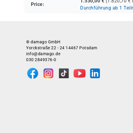
1.530,00
€
(
1.820,70
€ 
Price:
Durchführung ab 1 Tei
® damago GmbH
Yorckstraße 22 - 24 14467 Potsdam
info@damago.de
030 2849376-0