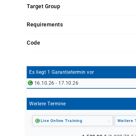
Target Group
Führungskräfte, Anwender im Fachbereich Mater
Requirements
Getränke und Snacks sind im Seminarpreis enth
Code
SAP02BG-AGM
Es liegt 1 Garantietermin vor
16.10.26 - 17.10.26
Weitere Termine
Live Online Training
Weitere 