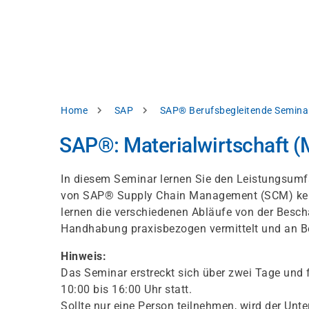
Skip
e
to
bsite
main
d
content
splay
levant
ntent.
Breadcrumb
Home
SAP
SAP® Berufsbegleitende Semina
Accept
all
SAP®: Materialwirtschaft
Settings
In diesem Seminar lernen Sie den Leistungsumf
Reject
von SAP® Supply Chain Management (SCM) kenne
lernen die verschiedenen Abläufe von der Besch
Handhabung praxisbezogen vermittelt und an Be
int
Privacy
notice
Hinweis:
Das Seminar erstreckt sich über zwei Tage und 
10:00 bis 16:00 Uhr statt.
Sollte nur eine Person teilnehmen, wird der Unte