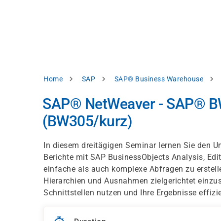
Skip
e
to
bsite
main
d
content
splay
levant
ntent.
Breadcrumb
Home
SAP
SAP® Business Warehouse
Accept
all
SAP® NetWeaver - SAP® BW
Settings
(BW305/kurz)
Reject
In diesem dreitägigen Seminar lernen Sie den 
Berichte mit SAP BusinessObjects Analysis, Edit
int
Privacy
einfache als auch komplexe Abfragen zu erstell
notice
Hierarchien und Ausnahmen zielgerichtet einzuse
Schnittstellen nutzen und Ihre Ergebnisse effizi