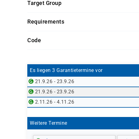
Target Group
Der Kurs richtet sich an Mitarbeiter im Projekt
Requirements
sowie mit SAP ERP-Systemen vertraut sind. Si
vornehmen.
Getränke und Snacks sind im Seminarpreis enth
Code
BW305K-AGM
Es liegen 3 Garantietermine vor
21.9.26 - 23.9.26
21.9.26 - 23.9.26
2.11.26 - 4.11.26
Weitere Termine