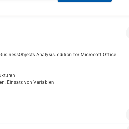
BusinessObjects Analysis, edition for Microsoft Office
ukturen
n, Einsatz von Variablen
n