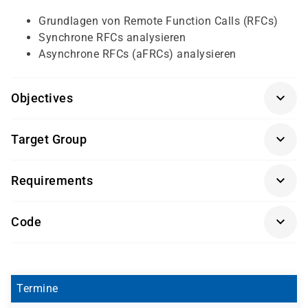
Grundlagen von Remote Function Calls (RFCs)
Synchrone RFCs analysieren
Asynchrone RFCs (aFRCs) analysieren
Objectives
ABAP Workbench Grundlagen
(BC400K-AGM)
,
Target Group
Advanced ABAP
(BC402K-AGM)
Entwickler und Berater
Requirements
Getränke und Snacks sind im Seminarpreis enthalten.
Code
BC490L-AGM
Termine