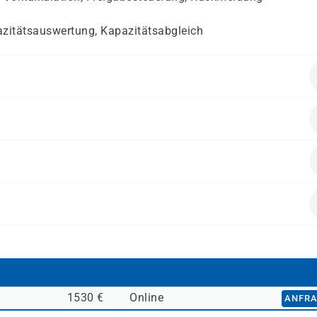
azitätsauswertung, Kapazitätsabgleich
Produktionsprozesse
emen sind hilfreich
terialwirtschaft sind von Vorteil
ertigungssteuerung
in Management
alten.
SAP in Produktionsbereichen
SAP-System planen oder überwachen
1530 €
Online
ANFR