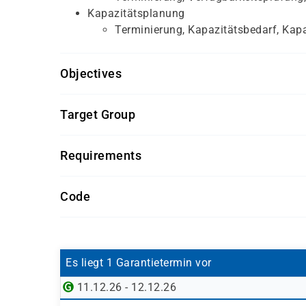
Kapazitätsplanung
Terminierung, Kapazitätsbedarf, Kap
Objectives
Grundlegendes Verständnis betrieblicher 
Target Group
Erste Erfahrungen im Umgang mit SAP-Syst
Allgemeine Kenntnisse der Logistik oder Ma
Mitarbeiter aus Produktionsplanung und F
Requirements
Mitarbeiter aus Logistik und Supply Cha
Getränke und Snacks sind im Seminarpreis enth
Projektmitglieder bei der Einführung von 
Code
Key User im SAP-Umfeld
Fachkräfte, die Produktionsprozesse im 
SAP06BG-AGM
Es liegt 1 Garantietermin vor
11.12.26 - 12.12.26