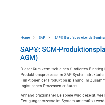
Skip
e
to
bsite
main
d
content
splay
levant
ntent.
Breadcrumb
Home
SAP
SAP® Berufsbegleitende Semina
Accept
all
SAP®: SCM-Produktionspla
Settings
AGM)
Reject
Dieser Kurs vermittelt einen fundierten Einstieg
Produktionsprozesse im SAP-System strukturiert
int
Privacy
Funktionen der Produktionsplanung im Zusamme
notice
logistischen Prozessen erläutert.
Anhand praxisnaher Beispiele wird gezeigt, wie 
Fertigungsprozesse im System unterstützt werden