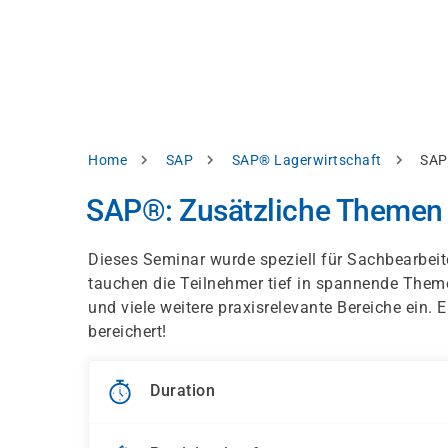
Skip
e
to
bsite
main
d
content
splay
levant
ntent.
Breadcrumb
Home
SAP
SAP® Lagerwirtschaft
SAP
Accept
all
SAP®: Zusätzliche Themen 
Settings
Dieses Seminar wurde speziell für Sachbearbeit
Reject
tauchen die Teilnehmer tief in spannende Theme
und viele weitere praxisrelevante Bereiche ein. 
bereichert!
int
Privacy
notice
Duration