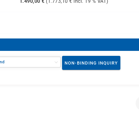
1.490,00
€
(
1.773,10
€ incl.
19 %
VAT)
nd
NON-BINDING INQUIRY