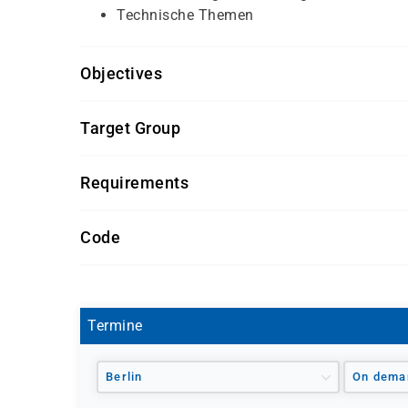
Technische Themen
Objectives
Lagerverwaltung
(SCM630K-AGM)
Target Group
Sachbearbeiter und Führungskräfte im Bereich d
Requirements
Getränke und Snacks sind im Seminarpreis enth
Code
SCM631L-AGM
Termine
Berlin
On dema