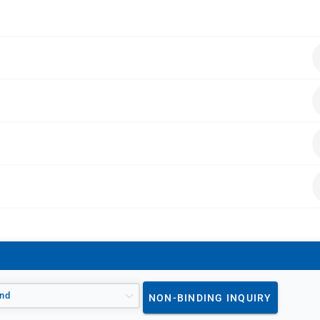
es Vertriebs
alten.
nd
NON-BINDING INQUIRY