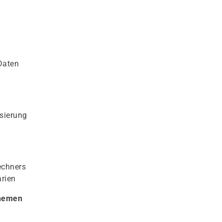
-Daten
sierung
echners
arien
Themen